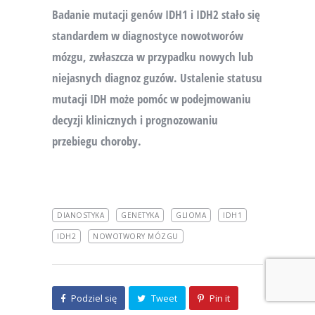
Badanie mutacji genów IDH1 i IDH2 stało się
standardem w diagnostyce nowotworów
mózgu, zwłaszcza w przypadku nowych lub
niejasnych diagnoz guzów. Ustalenie statusu
mutacji IDH może pomóc w podejmowaniu
decyzji klinicznych i prognozowaniu
przebiegu choroby.
DIANOSTYKA
GENETYKA
GLIOMA
IDH1
IDH2
NOWOTWORY MÓZGU
Podziel się
Tweet
Pin it