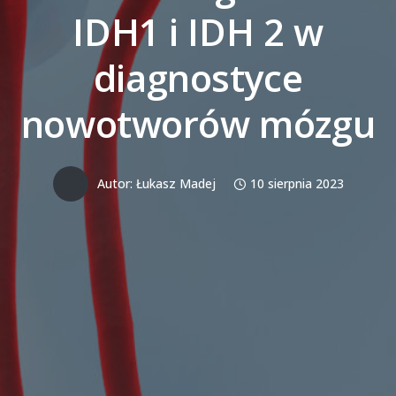
IDH1 i IDH 2 w
diagnostyce
nowotworów mózgu
Autor:
Łukasz Madej
10 sierpnia 2023