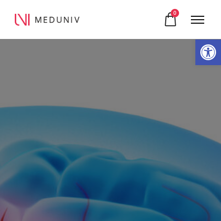
0
Otwórz pasek narzędzi