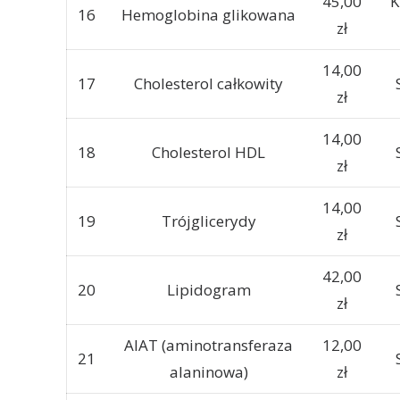
45,00
K
16
Hemoglobina glikowana
zł
14,00
17
Cholesterol całkowity
zł
14,00
18
Cholesterol HDL
zł
14,00
19
Trójglicerydy
zł
42,00
20
Lipidogram
zł
AlAT (aminotransferaza
12,00
21
alaninowa)
zł