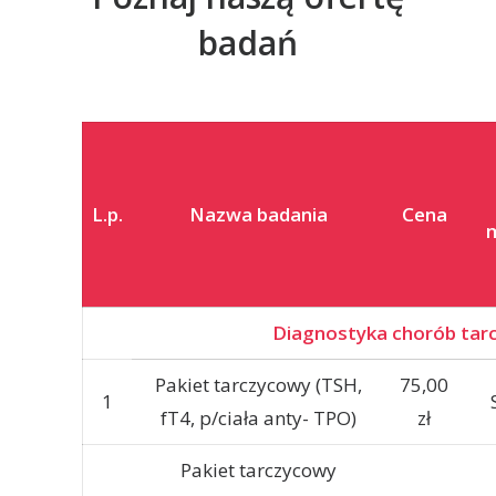
badań
L.p.
Nazwa badania
Cena
m
Diagnostyka chorób tar
Pakiet tarczycowy (TSH,
75,00
1
fT4, p/ciała anty- TPO)
zł
Pakiet tarczycowy