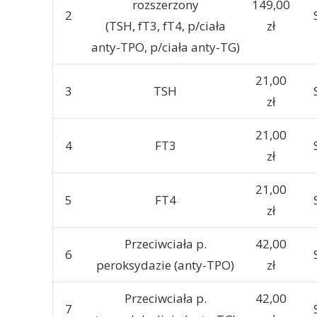
rozszerzony
149,00
2
(TSH, fT3, fT4, p/ciała
zł
anty-TPO, p/ciała anty-TG)
21,00
3
TSH
zł
21,00
4
FT3
zł
21,00
5
FT4
zł
Przeciwciała p.
42,00
6
peroksydazie (anty-TPO)
zł
Przeciwciała p.
42,00
7