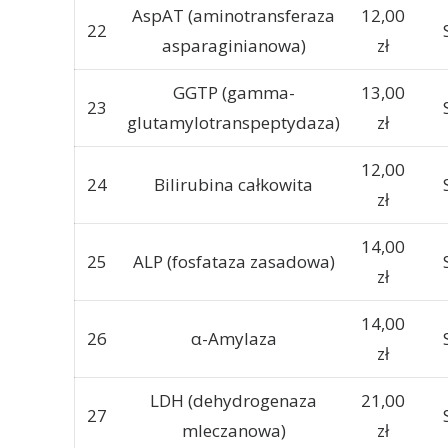
AspAT (aminotransferaza
12,00
22
asparaginianowa)
zł
GGTP (gamma-
13,00
23
glutamylotranspeptydaza)
zł
12,00
24
Bilirubina całkowita
zł
14,00
25
ALP (fosfataza zasadowa)
zł
14,00
26
α-Amylaza
zł
LDH (dehydrogenaza
21,00
27
mleczanowa)
zł