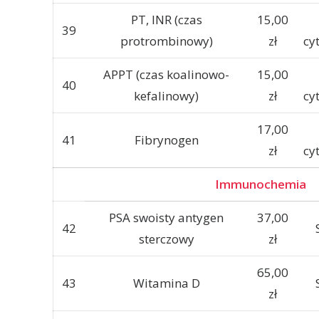
PT, INR (czas
15,00
39
protrombinowy)
zł
cy
APPT (czas koalinowo-
15,00
40
kefalinowy)
zł
cy
17,00
41
Fibrynogen
zł
cy
Immunochemia
PSA swoisty antygen
37,00
42
sterczowy
zł
65,00
43
Witamina D
zł