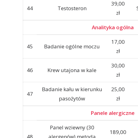
39,00
44
Testosteron
zł
Analityka ogólna
17,00
45
Badanie ogólne moczu
zł
30,00
46
Krew utajona w kale
zł
Badanie kału w kierunku
25,00
47
pasożytów
zł
Panele alergiczne
Panel wziewny (30
189,00
48
alergenów) metoda