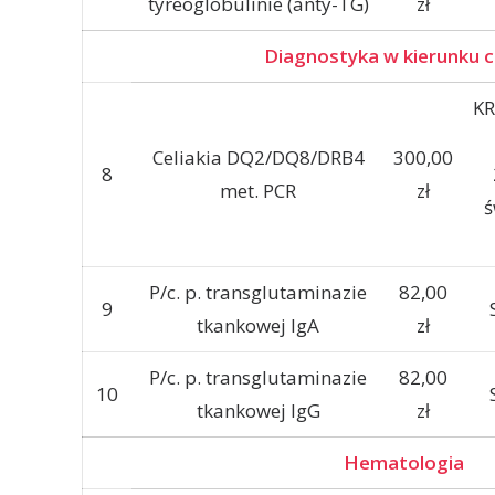
tyreoglobulinie (anty-TG)
zł
Diagnostyka w kierunku ce
K
Celiakia DQ2/DQ8/DRB4
300,00
8
met. PCR
zł
ś
P/c. p. transglutaminazie
82,00
9
tkankowej IgA
zł
P/c. p. transglutaminazie
82,00
10
tkankowej IgG
zł
Hematologia