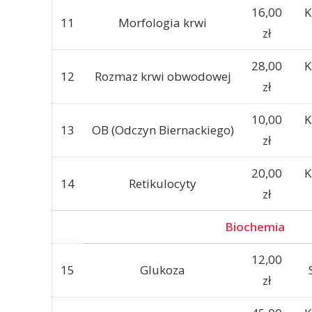
16,00
K
11
Morfologia krwi
zł
28,00
K
12
Rozmaz krwi obwodowej
zł
10,00
K
13
OB (Odczyn Biernackiego)
zł
20,00
K
14
Retikulocyty
zł
Biochemia
12,00
15
Glukoza
zł