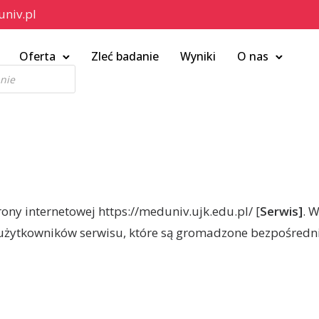
niv.pl
Oferta
Zleć badanie
Wyniki
O nas
ony internetowej https://meduniv.ujk.edu.pl/ [
Serwis]
. 
żytkowników serwisu, które są gromadzone bezpośredni