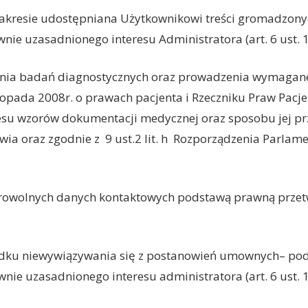
 zakresie udostępniana Użytkownikowi treści gromadzony
e uzasadnionego interesu Administratora (art. 6 ust. 1 
ania badań diagnostycznych oraz prowadzenia wymagan
topada 2008r. o prawach pacjenta i Rzeczniku Praw Pacje
resu wzorów dokumentacji medycznej oraz sposobu jej prz
wia oraz zgodnie z
9 ust.2 lit. h
Rozporządzenia Parlame
wolnych danych kontaktowych podstawą prawną przetwarz
adku niewywiązywania się z postanowień umownych– pods
wnie uzasadnionego interesu administratora (art. 6 ust. 