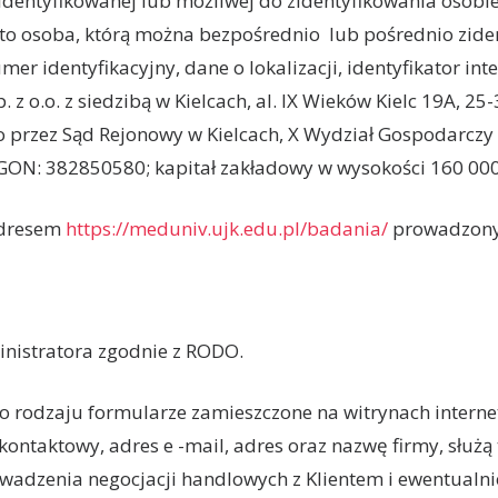
ntyfikowanej lub możliwej do zidentyfikowania osobie fi
 to osoba, którą można bezpośrednio lub pośrednio zide
mer identyfikacyjny, dane o lokalizacji, identyfikator int
z o.o. z siedzibą w Kielcach, al. IX Wieków Kielc 19A, 2
 przez Sąd Rejonowy w Kielcach, X Wydział Gospodarcz
GON: 382850580; kapitał zakładowy w wysokości 160 000,
adresem
https://meduniv.ujk.edu.pl/badania/
prowadzony 
nistratora zgodnie z RODO.
o rodzaju formularze zamieszczone na witrynach interne
n kontaktowy, adres e -mail, adres oraz nazwę firmy, służą
adzenia negocjacji handlowych z Klientem i ewentualnie 