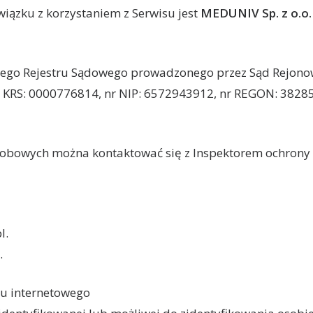
ązku z korzystaniem z Serwisu jest
MEDUNIV Sp. z o.o. 
wego Rejestru Sądowego prowadzonego przez Sąd Rejonow
KRS: 0000776814, nr NIP: 6572943912, nr REGON: 38285
sobowych można kontaktować się z Inspektorem ochron
l.
.
epu internetowego