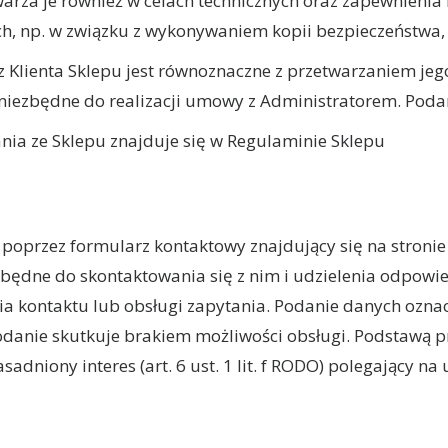
warza je również w celach technicznych oraz zapewnieni
, np. w związku z wykonywaniem kopii bezpieczeństwa, 
z Klienta Sklepu jest równoznaczne z przetwarzaniem jeg
iezbędne do realizacji umowy z Administratorem. Podan
ania ze Sklepu znajduje się w Regulaminie Sklepu
oprzez formularz kontaktowy znajdujący się na stronie 
będne do skontaktowania się z nim i udzielenia odpowi
nia kontaktu lub obsługi zapytania. Podanie danych oz
iepodanie skutkuje brakiem możliwości obsługi. Podstaw
sadniony interes (art. 6 ust. 1 lit. f RODO) polegający n