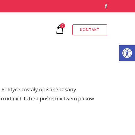
0
KONTAKT
Otwórz pasek narzędzi
W Polityce zostały opisane zasady
o od nich lub za pośrednictwem plików