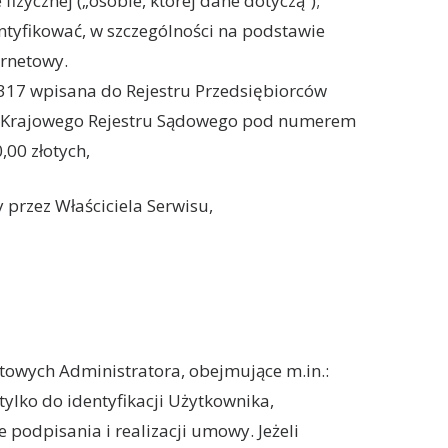
zycznej („osobie, której dane dotyczą”);
ntyfikować, w szczególności na podstawie
ernetowy.
5-317 wpisana do Rejestru Przedsiębiorców
y Krajowego Rejestru Sądowego pod numerem
00 złotych,
przez Właściciela Serwisu,
towych Administratora, obejmujące m.in.:
 tylko do identyfikacji Użytkownika,
podpisania i realizacji umowy. Jeżeli