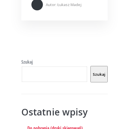
Autor:
Łukasz Madej
Szukaj
Szukaj
Ostatnie wpisy
Do pobrania (druki skierowań)