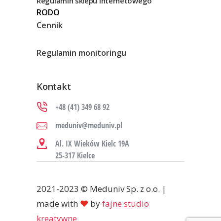
Regulamin sklepu internetowego
RODO
Cennik
Regulamin monitoringu
Kontakt
+48 (41) 349 68 92
meduniv@meduniv.pl
Al. IX Wieków Kielc 19A
25-317 Kielce
2021-2023 © Meduniv Sp. z o.o. |
made with
♥
by
fajne studio
kreatywne