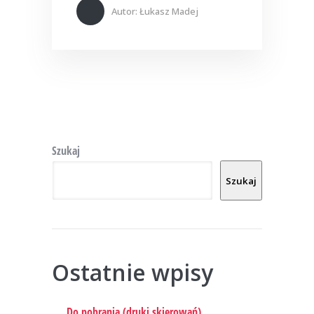
Autor:
Łukasz Madej
Szukaj
Szukaj
Ostatnie wpisy
Do pobrania (druki skierowań)