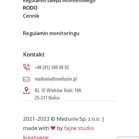
Regulamin sklepu internetowego
RODO
Cennik
Regulamin monitoringu
Kontakt
+48 (41) 349 68 92
meduniv@meduniv.pl
Al. IX Wieków Kielc 19A
25-317 Kielce
2021-2023 © Meduniv Sp. z o.o. |
made with
♥
by
fajne studio
kreatywne