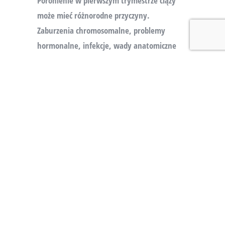
Poronienie w pierwszym trymestrze ciąży
może mieć różnorodne przyczyny.
Zaburzenia chromosomalne, problemy
hormonalne, infekcje, wady anatomiczne
macicy oraz czynniki środowiskowe mogą
przyczyniać się do utraty ciąży w tym
okresie. Ważne jest zrozumienie, że wiele
poronień jest nieuniknionych i niezależnych
od działań rodziców. Jednak istnieją również
czynniki, takie jak dbanie o zdrowie,
regularne badania prenatalne i unikanie
substancji szkodliwych, które mogą pomóc w
minimalizacji ryzyka poronienia. W
przypadku doświadczenia poronienia, ważne
jest uzyskanie wsparcia emocjonalnego oraz