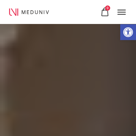
0
Otwórz pasek narzędzi