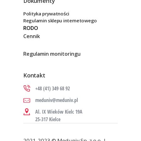
Dokumenty
Polityka prywatności
Regulamin sklepu internetowego
RODO
Cennik
Regulamin monitoringu
Kontakt
+48 (41) 349 68 92
meduniv@meduniv.pl
Al. IX Wieków Kielc 19A
25-317 Kielce
2021-2023 © Meduniv Sp. z o.o. |