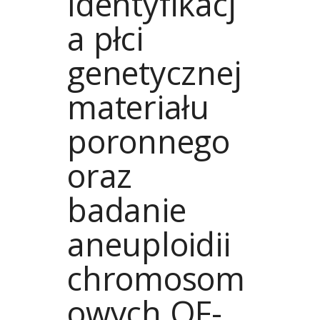
Identyfikacj
a płci
genetycznej
materiału
poronnego
oraz
badanie
aneuploidii
chromosom
owych QF-