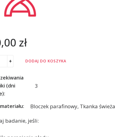
0,00
zł
+
DODAJ DO KOSZYKA
czekiwania
3
ki (dni
e):
Bloczek parafinowy, Tkanka świeża
materiału:
 badanie, jeśli: