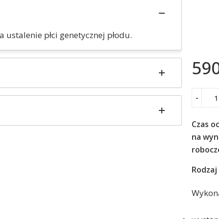
 ustalenie płci genetycznej płodu.
59
-
Czas o
na wyni
robocz
Rodzaj 
Wykonaj