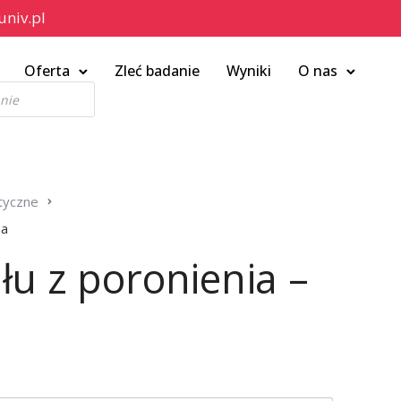
niv.pl
Oferta
Zleć badanie
Wyniki
O nas
tyczne
na
łu z poronienia –