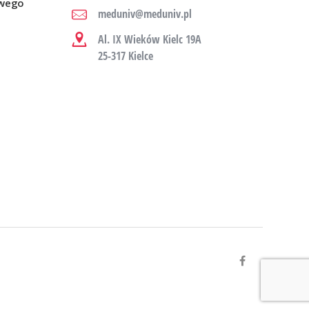
owego
meduniv@meduniv.pl
Al. IX Wieków Kielc 19A
25-317 Kielce