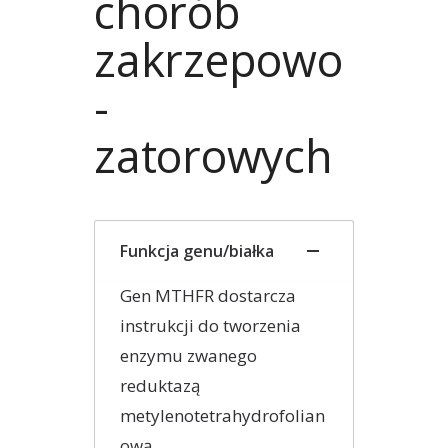
chorób
zakrzepowo
-
zatorowych
Funkcja genu/białka
Gen MTHFR dostarcza
instrukcji do tworzenia
enzymu zwanego
reduktazą
metylenotetrahydrofolian
ową.